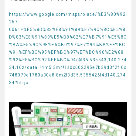
https://www.google.com/maps/place/%E3%80%92
267-
0061+%E5%8D%83%E8%91%89%E7%9C%8C%E5%8
D%83%E8%91%89%E5%B8%82%E7%B7%91%E5%8C
%BA%E5%9C%9F%E6%B0%97%E7%94%BA%EF%BC
%91%EF%BC%95%EF%BC%97%EF%BC%96%E2%88
%92%EF%BC%92%EF%BC%94/@35.535543,140.274
34,16z/data=!4m5!3m4!1s0x602295e7b39d3f2f:0x
748079e1780a30e8!8m2!3d35.5355426!4d140.274
34?hl=ja