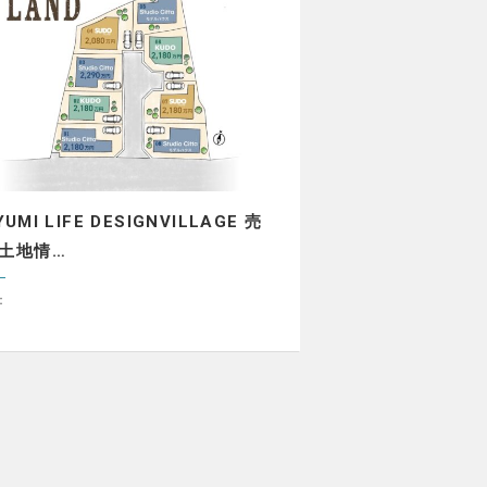
YUMI LIFE DESIGNVILLAGE 売
土地情…
：