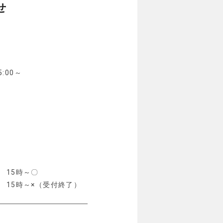
せ
:00～
 15時～〇
 15時～×（受付終了）