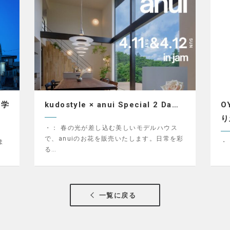
見学
kudostyle × anui Special 2 Da…
O
り
・：
春の光が差し込む美しいモデルハウス
で、anuiのお花を販売いたします。日常を彩
ま
・
る…
一覧に戻る