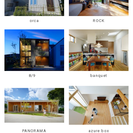
orca
ROCK
8/9
banquet
PANORAMA
azure box