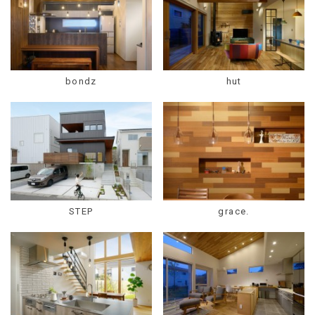
bondz
hut
STEP
grace.