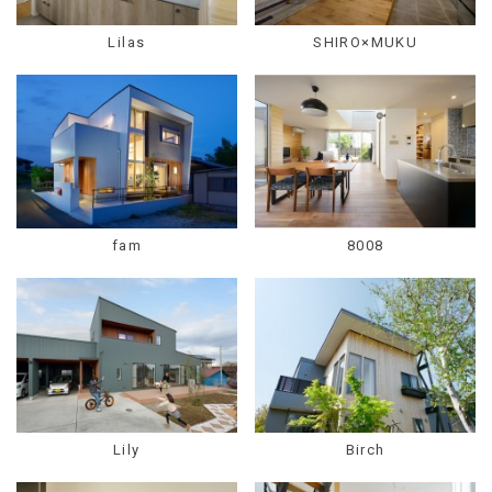
Lilas
SHIRO×MUKU
fam
8008
Lily
Birch