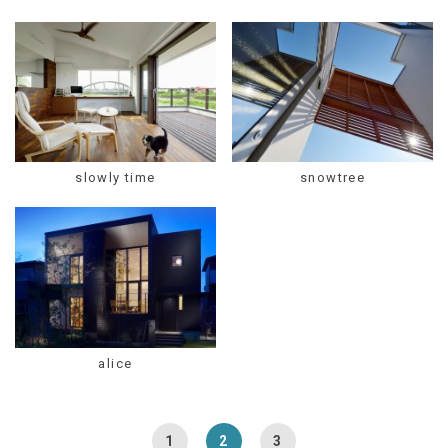
slowly time
snowtree
alice
1
2
3